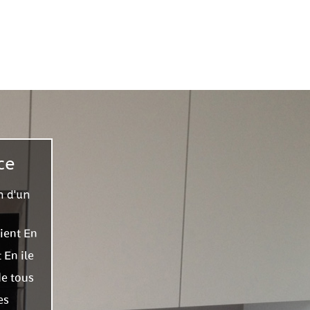
ce
n d'un
vient En
 En ile
de tous
es