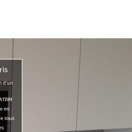
ris
n d'un
, ATBM
ne en
de tous
es