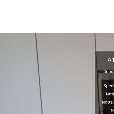
AT
Depui
Spéci
Notr
Notre 
N